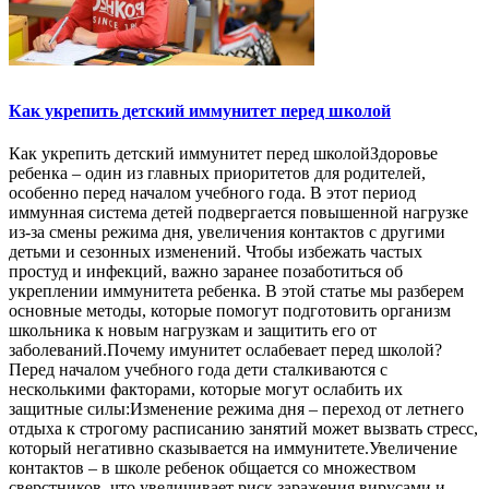
Как укрепить детский иммунитет перед школой
Как укрепить детский иммунитет перед школойЗдоровье
ребенка – один из главных приоритетов для родителей,
особенно перед началом учебного года. В этот период
иммунная система детей подвергается повышенной нагрузке
из-за смены режима дня, увеличения контактов с другими
детьми и сезонных изменений. Чтобы избежать частых
простуд и инфекций, важно заранее позаботиться об
укреплении иммунитета ребенка. В этой статье мы разберем
основные методы, которые помогут подготовить организм
школьника к новым нагрузкам и защитить его от
заболеваний.Почему имунитет ослабевает перед школой?
Перед началом учебного года дети сталкиваются с
несколькими факторами, которые могут ослабить их
защитные силы:Изменение режима дня – переход от летнего
отдыха к строгому расписанию занятий может вызвать стресс,
который негативно сказывается на иммунитете.Увеличение
контактов – в школе ребенок общается со множеством
сверстников, что увеличивает риск заражения вирусами и