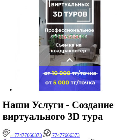
Наши Услуги - Создание
виртуального 3D тура
+77477666373
77477666373