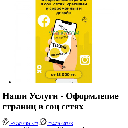
Наши Услуги - Оформление
страниц в соц сетях
+77477666373
77477666373