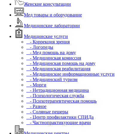
Женские консультации
Мед товары и оборудование
Медицинские лаборатории
Медицинские услуги
- Коррекция зрения
- Логопеды
- Мед помощь на дому
- Медицинская комиссия
- Медицинская помощь на дому
- Медицинская реабилитация
- Медицинские информационные услуги
- Медицинский туризм
- Морги
- Нетрадиционная медицина
- Психологическая служба
- Психотерапевтическая помощь
- Разное
- Соляные пещеры
- Центр профилактики СПИДа
- Частнопрактикующие врачи
Медицинские центры