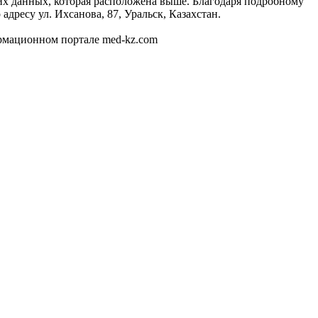
бщих данных, которая расположена выше. Благодаря подробному
дресу ул. Ихсанова, 87, Уральск, Казахстан.
ормационном портале med-kz.com