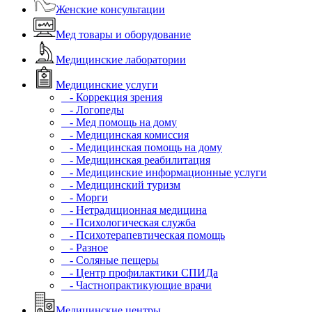
Женские консультации
Мед товары и оборудование
Медицинские лаборатории
Медицинские услуги
- Коррекция зрения
- Логопеды
- Мед помощь на дому
- Медицинская комиссия
- Медицинская помощь на дому
- Медицинская реабилитация
- Медицинские информационные услуги
- Медицинский туризм
- Морги
- Нетрадиционная медицина
- Психологическая служба
- Психотерапевтическая помощь
- Разное
- Соляные пещеры
- Центр профилактики СПИДа
- Частнопрактикующие врачи
Медицинские центры