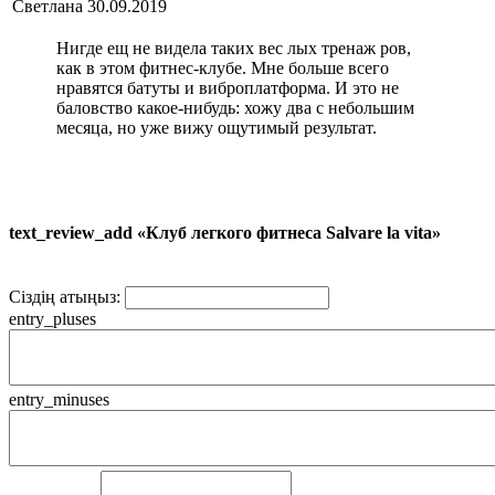
Светлана
30.09.2019
Нигде ещ не видела таких вес лых тренаж ров,
как в этом фитнес-клубе. Мне больше всего
нравятся батуты и виброплатформа. И это не
баловство какое-нибудь: хожу два с небольшим
месяца, но уже вижу ощутимый результат.
text_review_add «Клуб легкого фитнеса Salvare la vita»
Сіздің атыңыз:
entry_pluses
entry_minuses