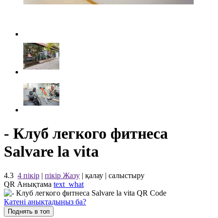
- Клуб легкого фитнеса
Salvare la vita
4.3
4 пікір
|
пікір Жазу
|
қалау
|
салыстыру
QR Анықтама
text_what
Қатені анықтадыңыз ба?
Поднять в топ