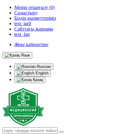
Менің отырғызу (0)
Салыстыру
Біздің қызметтеріміз
text_tarif
Сайттағы жарнама
text_faq
Жеке кабинетіне
Язык
Russian
English
Қазақ