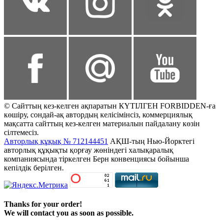
© Сайттың кез-келген ақпаратын КҮТІЛГЕН FORBIDDEN-ға
көшіру, сондай-ақ автордың келісімінсіз, коммерциялық
мақсатта сайттың кез-келген материалын пайдалану көзін
сілтемесіз.
Авторлық құқық № 712144451
АҚШ-тың Нью-Йорктегі
авторлық құқықты қорғау жөніндегі халықаралық
компаниясында тіркелген Берн конвенциясы бойынша
кепілдік берілген.
Thanks for your order!
We will contact you as soon as possible.