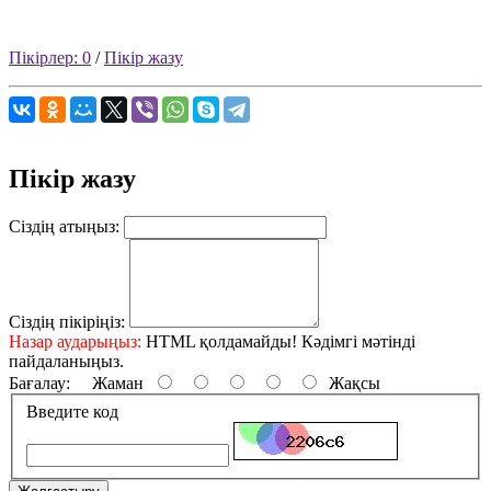
Пікірлер: 0
/
Пікір жазу
Пікір жазу
Сіздің атыңыз:
Сіздің пікіріңіз:
Назар аударыңыз:
HTML қолдамайды! Кәдімгі мәтінді
пайдаланыңыз.
Бағалау:
Жаман
Жақсы
Введите код