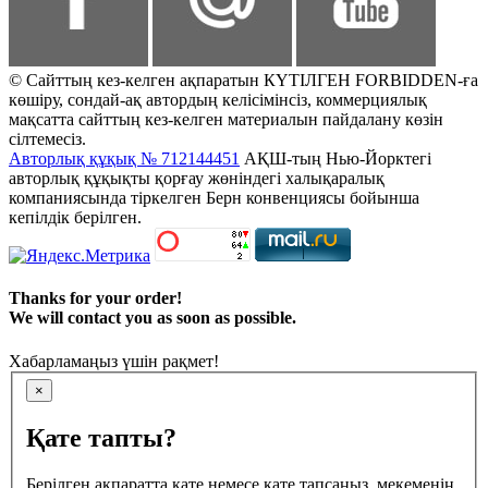
© Сайттың кез-келген ақпаратын КҮТІЛГЕН FORBIDDEN-ға
көшіру, сондай-ақ автордың келісімінсіз, коммерциялық
мақсатта сайттың кез-келген материалын пайдалану көзін
сілтемесіз.
Авторлық құқық № 712144451
АҚШ-тың Нью-Йорктегі
авторлық құқықты қорғау жөніндегі халықаралық
компаниясында тіркелген Берн конвенциясы бойынша
кепілдік берілген.
Thanks for your order!
We will contact you as soon as possible.
Хабарламаңыз үшін рақмет!
×
Қате тапты?
Берілген ақпаратта қате немесе қате тапсаңыз, мекеменің