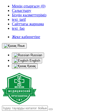
Менің отырғызу (0)
Салыстыру
Біздің қызметтеріміз
text_tarif
Сайттағы жарнама
text_faq
Жеке кабинетіне
Язык
Russian
English
Қазақ