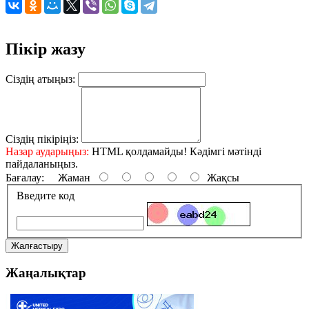
Пікір жазу
Сіздің атыңыз:
Сіздің пікіріңіз:
Назар аударыңыз:
HTML қолдамайды! Кәдімгі мәтінді
пайдаланыңыз.
Бағалау:
Жаман
Жақсы
Введите код
Жалғастыру
Жаңалықтар