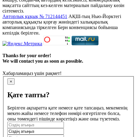
мақсатта сайттың кез-келген материалын пайдалану көзін
сілтемесіз.
Авторлық құқық № 712144451
АҚШ-тың Нью-Йорктегі
авторлық құқықты қорғау жөніндегі халықаралық
компаниясында тіркелген Берн конвенциясы бойынша
кепілдік берілген.
Thanks for your order!
We will contact you as soon as possible.
Хабарламаңыз үшін рақмет!
×
Қате тапты?
Берілген ақпаратта қате немесе қате тапсаңыз, мекеменің
мекен-жайы немесе телефон нөмірі өзгертілген болса,
оны төмендегі пішінде көрсетіңіз және оны түзетеміз.