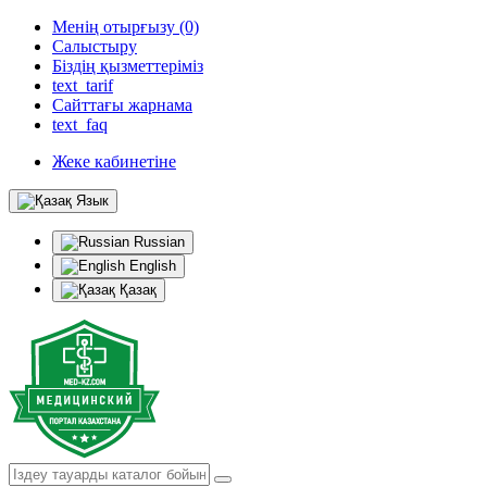
Менің отырғызу (0)
Салыстыру
Біздің қызметтеріміз
text_tarif
Сайттағы жарнама
text_faq
Жеке кабинетіне
Язык
Russian
English
Қазақ