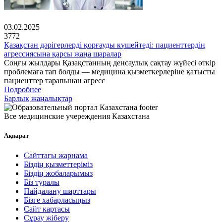
03.02.2025
3772
Қазақстан дәрігерлерді қорғауды күшейтеді: пациенттердің
агрессиясына қарсы жаңа шаралар
Соңғы жылдары Қазақстанның денсаулық сақтау жүйесі өткір
проблемаға тап болды — медицина қызметкерлеріне қатысты
пациенттер тарапынан агресс
Подробнее
Барлық жаңалықтар
Все медицинские учереждения Казахстана
Ақпарат
Сайттағы жарнама
Біздің қызметтеріміз
Біздің жобаларымыз
Біз туралы
Пайдалану шарттары
Бізге хабарласыңыз
Сайт картасы
Сұрау жіберу