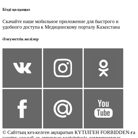
Бізді қолдаңыз
Скачайте наше мобильное приложение для быстрого и
удобного доступа к Медицинскому порталу Казахстана
Әлеуметтік желілер
© Сайттың кез-келген ақпаратын КҮТІЛГЕН FORBIDDEN-ға
көшіру, сондай-ақ автордың келісімінсіз, коммерциялық