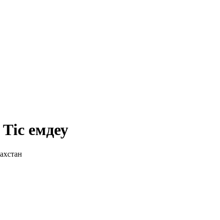
Тiс емдеу
ахстан