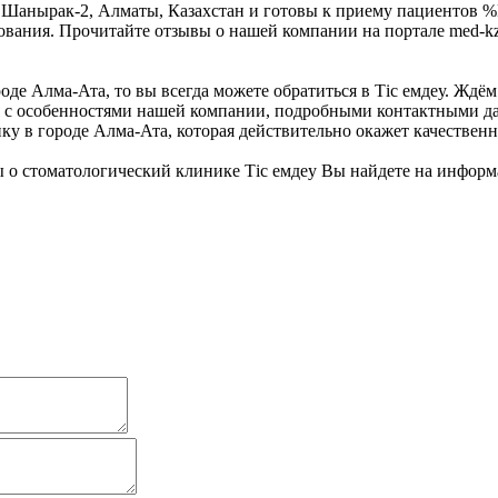
 Шанырак-2, Алматы, Казахстан и готовы к приему пациентов %
ания. Прочитайте отзывы о нашей компании на портале med-kz.
де Алма-Ата, то вы всегда можете обратиться в Тiс емдеу. Ждём
 с особенностями нашей компании, подробными контактными дан
у в городе Алма-Ата, которая действительно окажет качественн
 о стоматологический клинике Тiс емдеу Вы найдете на инфор