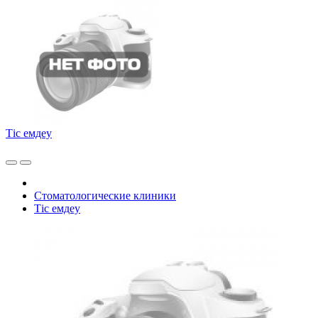
Тiс емдеу
Стоматологические клиники
Тiс емдеу