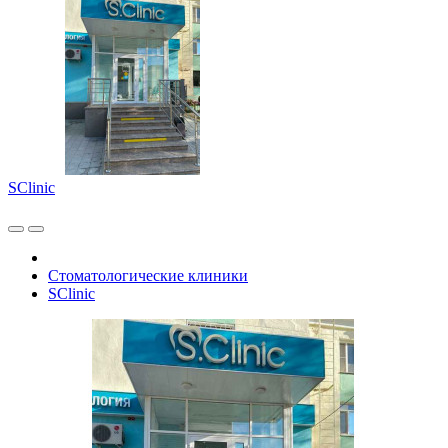
SClinic
Стоматологические клиники
SClinic