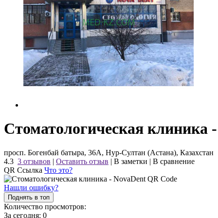
Стоматологическая клиника -
просп. Богенбай батыра, 36А, Нур-Султан (Астана), Казахстан
4.3
3 отзывов
|
Оставить отзыв
|
В заметки
|
В сравнение
QR Ссылка
Что это?
Нашли ошибку?
Поднять в топ
Количество просмотров:
За сегодня:
0