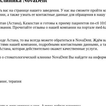
клиника NovaDent
 вас на странице нашего заведения. У нас вы сможете пройти к
ии, а также узнать ее контактные данные для обращения в нашу
тан (Астана), Казахстан и готовы к приему пациентов пн-сб 10:
ания. Прочитайте отзывы о нашей компании на портале med-kz.
де Астана, то вы всегда можете обратиться в NovaDent. Ждём ва
остями нашей компании, подробными контактными данными, а та
Астана, которая действительно окажет качественные услуги.
ы о стоматологический клинике NovaDent Вы найдете на инфор
ание, терапия
мотр и лечу именно у них. Админ добрая женщина