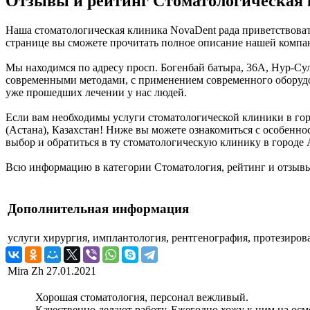
Отзывы и рейтинг Стоматологическая 
Наша стоматологическая клиника NovaDent рада приветствовать
странице вы сможете прочитать полное описание нашей компан
Мы находимся по адресу просп. Богенбай батыра, 36А, Нур-Сул
современными методами, с применением современного оборудов
уже прошедших лечении у нас людей.
Если вам необходимы услуги стоматологической клиники в горо
(Астана), Казахстан! Ниже вы можете ознакомиться с особенн
выбор и обратиться в ту стоматологическую клинику в городе 
Всю информацию в категории Стоматология, рейтинг и отзыв
Дополнительная информация
услуги
хирургия, имплантология, рентгенография, протезиров
Mira Zh
27.01.2021
Хорошая стоматология, персонал вежливый.
Качественно делают работу. Ежегодно хожу к ним на ос