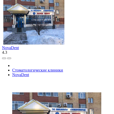
NovaDent
4.3
Стоматологические клиники
NovaDent