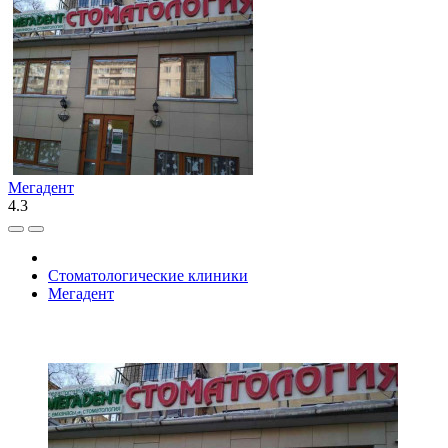
Мегадент
4.3
Стоматологические клиники
Мегадент