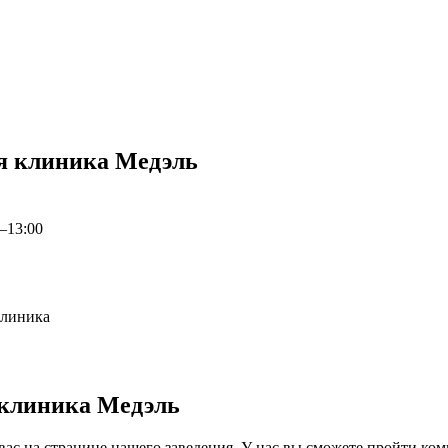
я клиника Медэль
0–13:00
клиника
 клиника Медэль
ас на странице нашего заведения. У нас вы сможете пройти ком