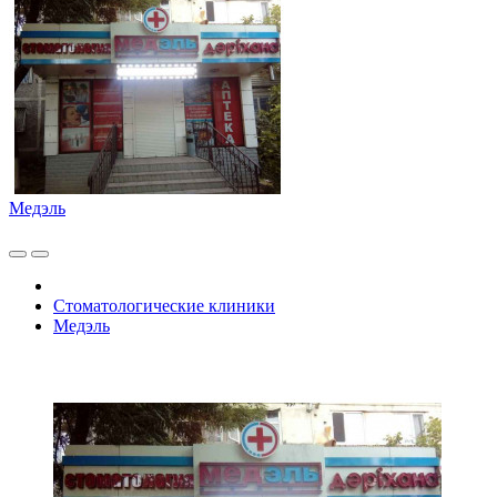
Медэль
Стоматологические клиники
Медэль