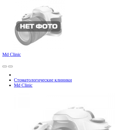
Md Clinic
Стоматологические клиники
Md Clinic