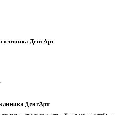
я клиника ДентАрт
а
 клиника ДентАрт
вас на странице нашего заведения. У нас вы сможете пройти ко