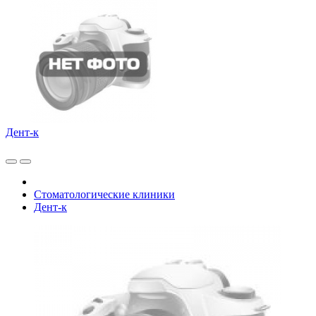
Дент-к
Стоматологические клиники
Дент-к