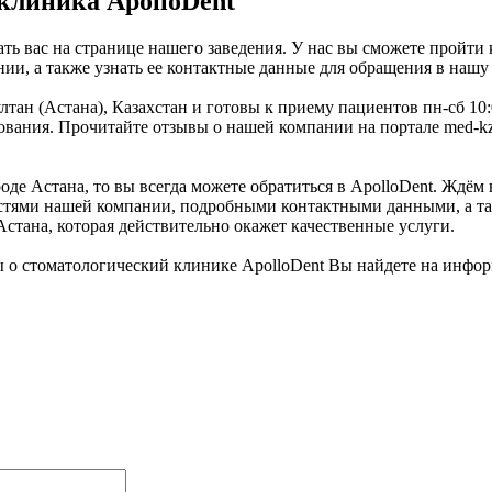
клиника ApolloDent
ть вас на странице нашего заведения. У нас вы сможете пройти 
ии, а также узнать ее контактные данные для обращения в нашу
лтан (Астана), Казахстан и готовы к приему пациентов пн-сб 10
ания. Прочитайте отзывы о нашей компании на портале med-kz.
е Астана, то вы всегда можете обратиться в ApolloDent. Ждём в
остями нашей компании, подробными контактными данными, а та
Астана, которая действительно окажет качественные услуги.
 о стоматологический клинике ApolloDent Вы найдете на инфо