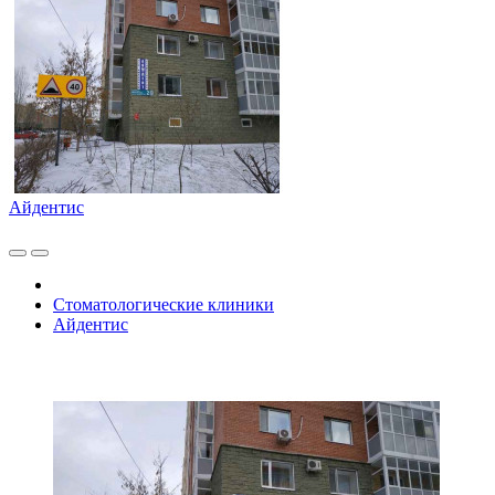
Айдентис
Стоматологические клиники
Айдентис