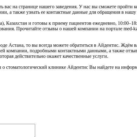
 вас на странице нашего заведения. У нас вы сможете пройти к
ии, а также узнать ее контактные данные для обращения в нашу
а), Казахстан и готовы к приему пациентов ежедневно, 10:00–1
ания. Прочитайте отзывы о нашей компании на портале med-kz.
де Астана, то вы всегда можете обратиться в Айдентис. Ждём ва
шей компании, подробными контактными данными, а также отзыв
которая действительно окажет качественные услуги.
ы о стоматологический клинике Айдентис Вы найдете на инфор