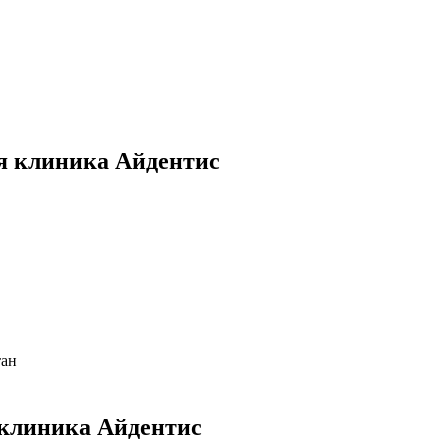
я клиника Айдентис
тан
 клиника Айдентис