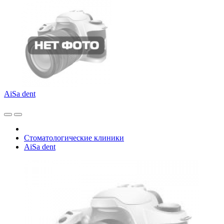
AiSa dent
Стоматологические клиники
AiSa dent