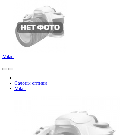
Milan
Салоны оптики
Milan