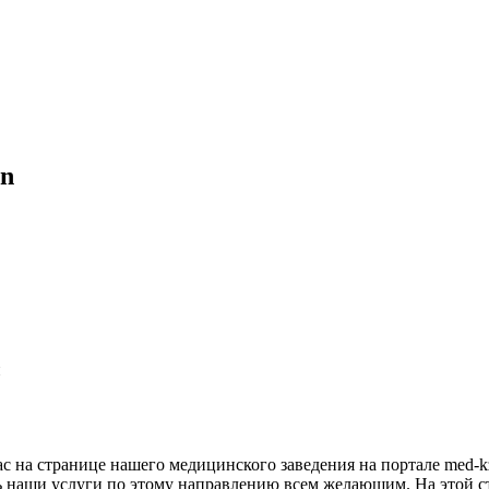
an
н
ас на странице нашего медицинского заведения на портале med-
ь наши услуги по этому направлению всем желающим. На этой с