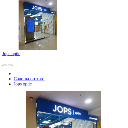
Jops optic
Салоны оптики
Jops optic