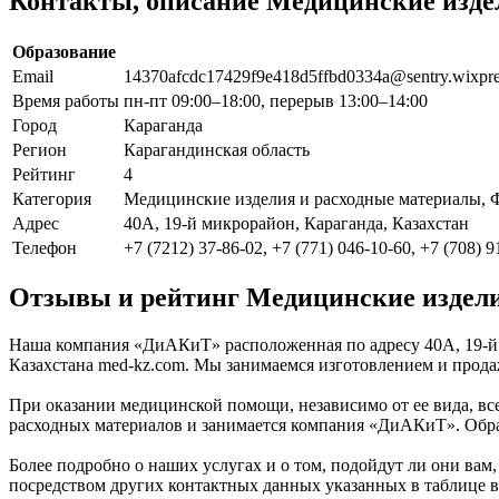
Контакты, описание Медицинские изде
Образование
Email
14370afcdc17429f9e418d5ffbd0334a@sentry.wixpr
Время работы
пн-пт 09:00–18:00, перерыв 13:00–14:00
Город
Караганда
Регион
Карагандинская область
Рейтинг
4
Категория
Медицинские изделия и расходные материалы, 
Адрес
40А, 19-й микрорайон, Караганда, Казахстан
Телефон
+7 (7212) 37-86-02, +7 (771) 046-10-60, +7 (708) 9
Отзывы и рейтинг Медицинские издел
Наша компания «ДиАКиТ» расположенная по адресу 40А, 19-й 
Казахстана med-kz.com. Мы занимаемся изготовлением и прод
При оказании медицинской помощи, независимо от ее вида, вс
расходных материалов и занимается компания «ДиАКиТ». Обра
Более подробно о наших услугах и о том, подойдут ли они вам,
посредством других контактных данных указанных в таблице в