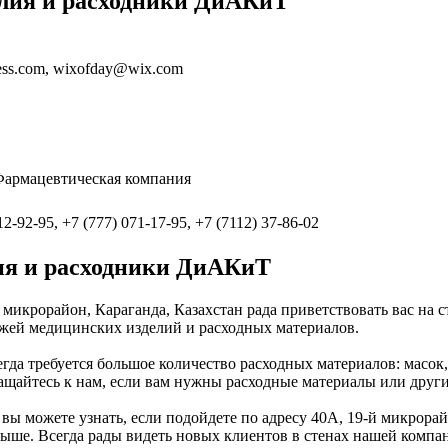
лия и расходники ДиАКиТ
ess.com, wixofday@wix.com
Фармацевтическая компания
12-92-95, +7 (777) 071-17-95, +7 (7112) 37-86-02
ия и расходники ДиАКиТ
микрорайон, Караганда, Казахстан рада приветствовать вас на
ажей медицинских изделий и расходных материалов.
егда требуется большое количество расходных материалов: масок
щайтесь к нам, если вам нужны расходные материалы или други
 вы можете узнать, если подойдете по адресу 40А, 19-й микрора
ыше. Всегда рады видеть новых клиентов в стенах нашей компа