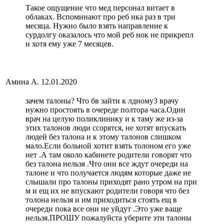
Такое ощущение что мед персонал витает в
облаках. Вспоминают про реб нка раз в три
месяца. Нужно было взять направление к
сурдолгу оказалось что мой реб нок не прикрепл
н хотя ему уже 7 месяцев.
Амина А.
12.01.2020
зачем талоны? Что бв зайти к лдному3 врачу
нужно простоять в очереде полтора часа.Один
врач на целую поликлинику и к таму же из-за
этих талонов люди ссорятся, не хотят впускать
людей без талона и к этому талонов слишком
мало.Если больной хотит взять толоном его уже
нет .А там около кабинете родители говорят что
без талона нельзя .Что они все ждут очереди на
талоне и что получается людям которые даже не
слышали про талоны приходят рано утром на при
м и ещ их не впускают родители говоря что без
толона нельзя и им приходиться стоять ещ в
очереди пока все они не уйдут .Это уже ваще
нельзя.ПРОШУ пожалуйста уберите эти талоны