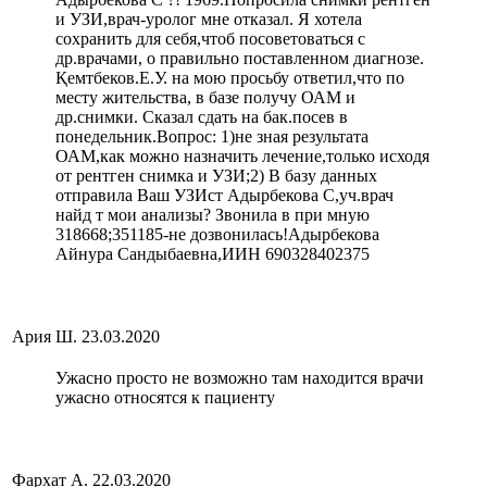
и УЗИ,врач-уролог мне отказал. Я хотела
сохранить для себя,чтоб посоветоваться с
др.врачами, о правильно поставленном диагнозе.
Қемтбеков.Е.У. на мою просьбу ответил,что по
месту жительства, в базе получу ОАМ и
др.снимки. Сказал сдать на бак.посев в
понедельник.Вопрос: 1)не зная результата
ОАМ,как можно назначить лечение,только исходя
от рентген снимка и УЗИ;2) В базу данных
отправила Ваш УЗИст Адырбекова С,уч.врач
найд т мои анализы? Звонила в при мную
318668;351185-не дозвонилась!Адырбекова
Айнура Сандыбаевна,ИИН 690328402375
Ария Ш.
23.03.2020
Ужасно просто не возможно там находится врачи
ужасно относятся к пациенту
Фархат А.
22.03.2020