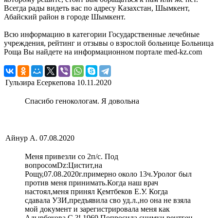
Всегда рады видеть вас по адресу Казахстан, Шымкент,
Абайский район в городе Шымкент.
Всю информацию в категории Государственные лечебные
учреждения, рейтинг и отзывы о взрослой больнице Больница
Роща Вы найдете на информационном портале med-kz.com
Гульзира Есеркепова
10.11.2020
Спасибо генокологам. Я довольна
Айнур А.
07.08.2020
Меня привезли со 2п/с. Под
вопросомDz:Цистит,на
Рощу,07.08.2020г.примерно около 13ч.Уролог был
против меня принимать.Когда наш врач
настоял,меня принял Қемтбеков Е.У. Когда
сдавала УЗИ,предъявила сво уд.л.,но она не взяла
мой документ и зарегистрировала меня как
Адырбекова С ?! 1969.Попросила снимки рентген